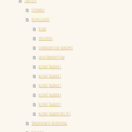
Startseite
Equipment
Kleine Galerie
Bilder
Spielereien
Sternbilder selbst geknippst
unser Sonnensystem
kleines Tagebuch 1
kleines Tagebuch 2
kleines Tagebuch 3
kleines Tagebuch 4
kleines Tagebuch 5
kleines Tagebuch Sofi 2015
Vorgehensweise Ausrichtung