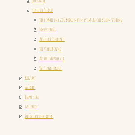
Fotografie
ein bissl Theorie
Der Himmel und sein Koordinatensystem und die Bildentstehung
Fokussierung
Arten der Fotografie
Die Vergrößerung
Austrittspupille u.a.
Das Einscheinern
Kontakt
Anfahrt
Impressum
Gästebuch
Datenschutzerklärung