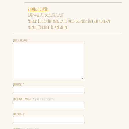
Andreas Schupies
(
Montag, 03. April 2017 18:22
)
Schönes Bild zur Feuerradgalaxie! Ob ich das dieses Frühjahr noch mal
schaffe? Vielleicht 1x! Mal sehen!
Ihr Kommentar: *
Ihr Name: *
Ihre E-Mail-Adresse: *
(wird nicht angezeigt)
Ihre Website: