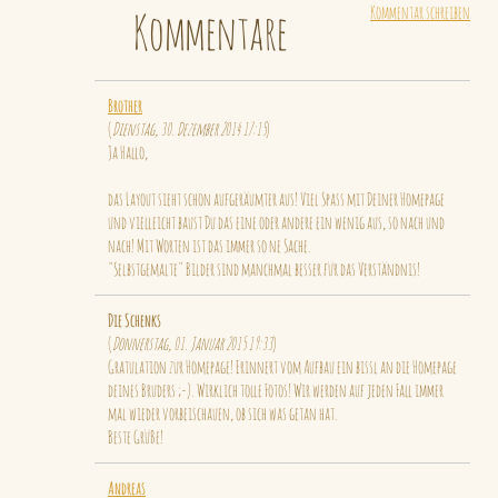
Kommentar schreiben
Kommentare
Brother
(
Dienstag, 30. Dezember 2014 17:15
)
Ja Hallo,
das Layout sieht schon aufgeräumter aus! Viel Spass mit Deiner Homepage
und vielleicht baust Du das eine oder andere ein wenig aus, so nach und
nach! Mit Worten ist das immer so ne Sache.
"Selbstgemalte" Bilder sind manchmal besser für das Verständnis!
Die Schenks
(
Donnerstag, 01. Januar 2015 19:33
)
Gratulation zur Homepage! Erinnert vom Aufbau ein bissl an die Homepage
deines Bruders ;-). Wirklich tolle Fotos! Wir werden auf jeden Fall immer
mal wieder vorbeischauen, ob sich was getan hat.
Beste Grüße!
Andreas