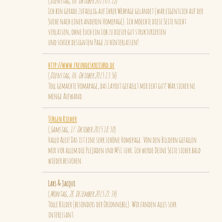
(
Dienstag, 06. Oktober 2015 03:12
)
Ich bin gerade zufaellig auf Ihrer Webpage gelandet (war eigentlich auf der
Suche nach einer anderen Homepage). Ich moechte diese Seite nicht
verlassen, ohne Euch ein Lob zu dieser gut strukturierten
und schick designten Page zu hinterlassen!
http://www.freundeskreisbrd.de
(
Dienstag, 06. Oktober 2015 13:56
)
Toll gemachte Homapage, das Layout gefaellt mir echt gut! War sicher ne
menge Aufwand.
Jürgen Riemer
(
Samstag, 17. Oktober 2015 18:30
)
Hallo Alex! Das ist eine sehr schöne Homepage. Von den Bildern gefallen
mir vor allem die Plejaden und M51 sehr. Ich werde Deine Seite sicher bald
wieder besuchen.
Lars & Jacqui
(
Montag, 28. Dezember 2015 21:34
)
Tolle Bilder (besonders der Orionnebel). Wir fanden alles sehr
interessant.