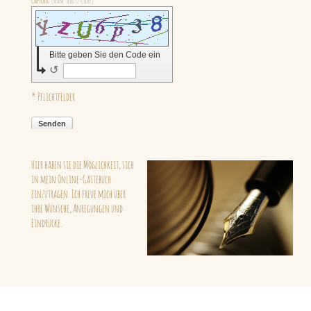
Captcha:
(Spam-Schutz-Code)
Bitte geben Sie den Code ein
↺
* Pflichtfelder
Senden
Hier haben sie die Möglichkeit, sich
in mein Online-Gästebuch
einzutragen.
Ich freue mich über
ihre Wünsche, Anregungen und
Eindrücke.