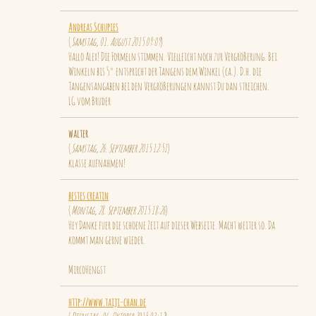
Andreas Schupies
(
Samstag, 01. August 2015 09:09
)
Hallo Alex! Die Formeln stimmen. Vielleicht noch zur Vergrößerung. Bei
Winkeln bis 5° entspricht der Tangens dem Winkel (ca.). D.h. die
Tangensangaben bei den Vergrößerungen kannst Du dan streichen.
LG vom Bruder
walter
(
Samstag, 26. September 2015 12:51
)
klasse aufnahmen!
bestes creatin
(
Montag, 28. September 2015 18:26
)
Hey Danke fuer die schoene Zeit auf dieser Webseite. Macht weiter so. Da
kommt man gerne wieder.
MircoHengst
http://www.taiji-chan.de