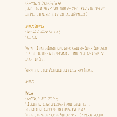
(
Sonntag, 18. Januar 2015 14:44
)
Ja mei ... i glab i seh a Schweif hinter dem Komet! I ka mi a täuschen! Auf
alle Fälle sieht die Website jetzt gscheid afgeräumt aus! :)
Andreas Schupies
(
Samstag, 28. Februar 2015 11:02
)
Hallo Alex,
Das zweite Bild beim Einscheinern ist das Bessere von Beiden. Beim ersten
ist vielleicht für den Laien ein wenig viel Input drauf. Genauso ist das
aber mit der Drift.
Wünsche ein schönes Wochenende und wie sagt man! Clear Sky
Andreas
Marina
(
Sonntag, 12. April 2015 17:26
)
Hi Brüderlein, toll was du da so am Himmel erkundet hast!!!
Ich finde deine Hompage einfach toll! Mach weiter so!!!
Ich bin schon auf die nächsten Bilder gespannt! LG vom Schwesterlein